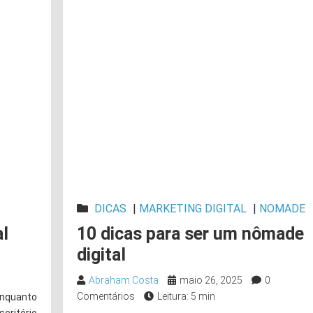
DICAS
|
MARKETING DIGITAL
|
NOMADE
al
10 dicas para ser um nômade
digital
Abraham Costa
maio 26, 2025
0
Comentários
Leitura: 5 min
nquanto
scritório