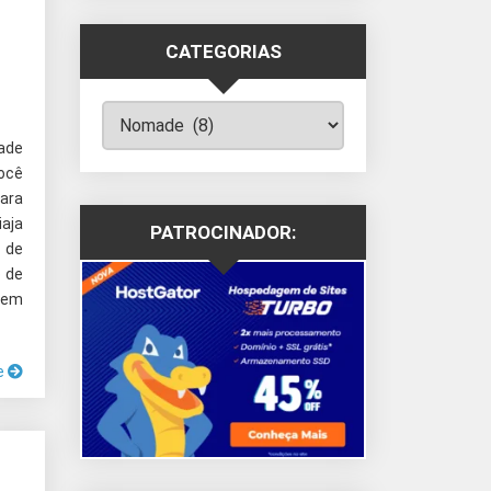
CATEGORIAS
Categorias
ade
ocê
ara
iaja
PATROCINADOR:
 de
 de
 em
e