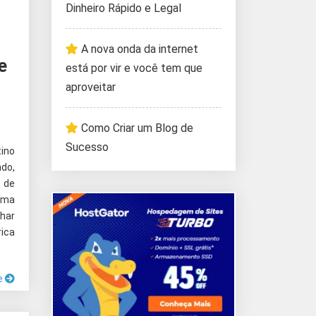
Dinheiro Rápido e Legal
A nova onda da internet
e
está por vir e você tem que
aproveitar
Como Criar um Blog de
Sucesso
ino
do,
o de
uma
lhar
ica
e