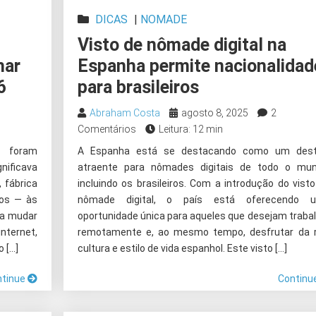
DICAS
|
NOMADE
Visto de nômade digital na
har
Espanha permite nacionalidad
6
para brasileiros
Abraham Costa
agosto 8, 2025
2
Comentários
Leitura: 12 min
o foram
A Espanha está se destacando como um dest
nificava
atraente para nômades digitais de todo o mun
 fábrica
incluindo os brasileiros. Com a introdução do vist
nos — às
nômade digital, o país está oferecendo 
 a mudar
oportunidade única para aqueles que desejam traba
nternet,
remotamente e, ao mesmo tempo, desfrutar da r
 […]
cultura e estilo de vida espanhol. Este visto […]
ntinue
Continu