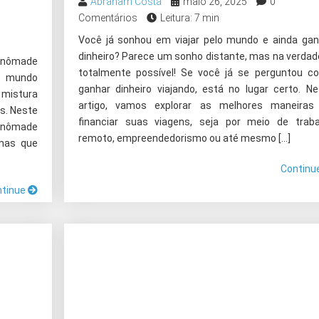
Abraham Costa
maio 26, 2025
0
Comentários
Leitura: 7 min
Você já sonhou em viajar pelo mundo e ainda gan
dinheiro? Parece um sonho distante, mas na verdad
m nômade
totalmente possível! Se você já se perguntou c
do mundo
ganhar dinheiro viajando, está no lugar certo. Ne
mistura
artigo, vamos explorar as melhores maneiras
es. Neste
financiar suas viagens, seja por meio de traba
e nômade
remoto, empreendedorismo ou até mesmo […]
 mas que
Continu
ntinue