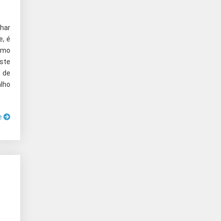
har
e, é
omo
ste
 de
lho
e