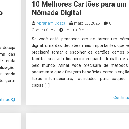
10 Melhores Cartões para um
o
Nômade Digital
Abraham Costa
maio 27, 2025
0
Comentários
Leitura: 8 min
Se você está pensando em se tornar um nôm
digital, uma das decisões mais importantes que v
e deseja
precisará tomar é escolher os cartões certos p
uma das
facilitar sua vida financeira enquanto trabalha e v
de renda
pelo mundo. Afinal, você precisará de métodos
ização.
pagamento que ofereçam benefícios como isenção
ar renda
taxas internacionais, facilidades para saques
de gerar
caixas […]
Continu
ntinue