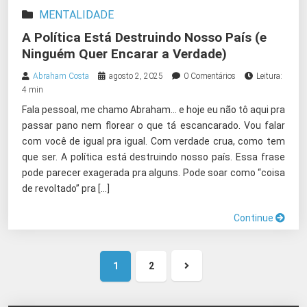
MENTALIDADE
A Política Está Destruindo Nosso País (e
Ninguém Quer Encarar a Verdade)
Abraham Costa
agosto 2, 2025
0 Comentários
Leitura:
4 min
Fala pessoal, me chamo Abraham… e hoje eu não tô aqui pra
passar pano nem florear o que tá escancarado. Vou falar
com você de igual pra igual. Com verdade crua, como tem
que ser. A política está destruindo nosso país. Essa frase
pode parecer exagerada pra alguns. Pode soar como “coisa
de revoltado” pra […]
Continue
1
2
Próxima
página