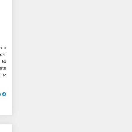
esta
dar
 eu
ata
 luz
e