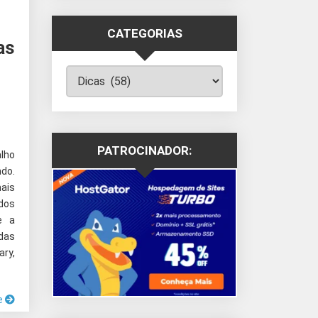
CATEGORIAS
as
Categorias
PATROCINADOR:
lho
do.
ais
dos
e a
das
ry,
e