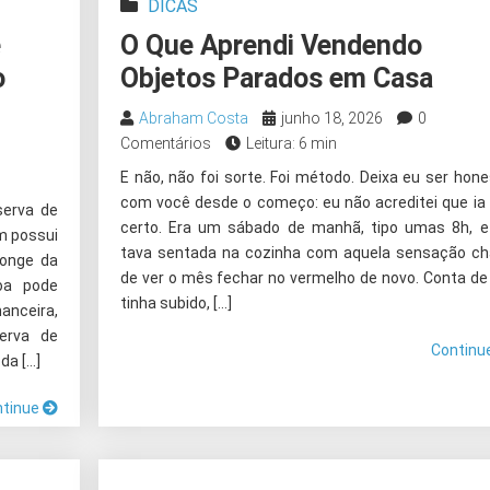
DICAS
e
O Que Aprendi Vendendo
o
Objetos Parados em Casa
Abraham Costa
junho 18, 2026
0
Comentários
Leitura: 6 min
E não, não foi sorte. Foi método. Deixa eu ser hon
com você desde o começo: eu não acreditei que ia 
serva de
certo. Era um sábado de manhã, tipo umas 8h, e
m possui
tava sentada na cozinha com aquela sensação ch
longe da
de ver o mês fechar no vermelho de novo. Conta de
oa pode
tinha subido, […]
nceira,
erva de
Continu
da […]
ntinue