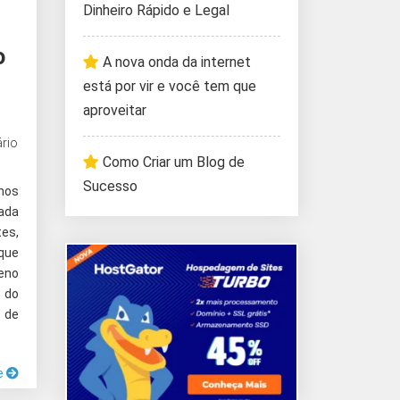
Dinheiro Rápido e Legal
o
A nova onda da internet
está por vir e você tem que
aproveitar
rio
Como Criar um Blog de
Sucesso
mos
ada
es,
que
eno
 do
 de
e