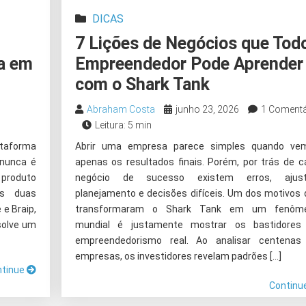
DICAS
7 Lições de Negócios que Tod
na em
Empreendedor Pode Aprender
com o Shark Tank
Abraham Costa
junho 23, 2026
1 Comentá
Leitura: 5 min
taforma
Abrir uma empresa parece simples quando ve
 nunca é
apenas os resultados finais. Porém, por trás de c
i produto
negócio de sucesso existem erros, ajust
as duas
planejamento e decisões difíceis. Um dos motivos 
e Braip,
transformaram o Shark Tank em um fenôm
solve um
mundial é justamente mostrar os bastidores
empreendedorismo real. Ao analisar centenas
empresas, os investidores revelam padrões […]
ntinue
Continu