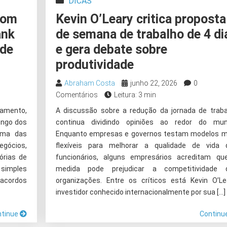
DICAS
com
Kevin O’Leary critica proposta
ank
de semana de trabalho de 4 di
 de
e gera debate sobre
produtividade
Abraham Costa
junho 22, 2026
0
Comentários
Leitura: 3 min
amento,
A discussão sobre a redução da jornada de traba
ongo dos
continua dividindo opiniões ao redor do mun
uma das
Enquanto empresas e governos testam modelos m
egócios,
flexíveis para melhorar a qualidade de vida 
órias de
funcionários, alguns empresários acreditam qu
simples
medida pode prejudicar a competitividade 
acordos
organizações. Entre os críticos está Kevin O’Lea
investidor conhecido internacionalmente por sua […]
ntinue
Continu