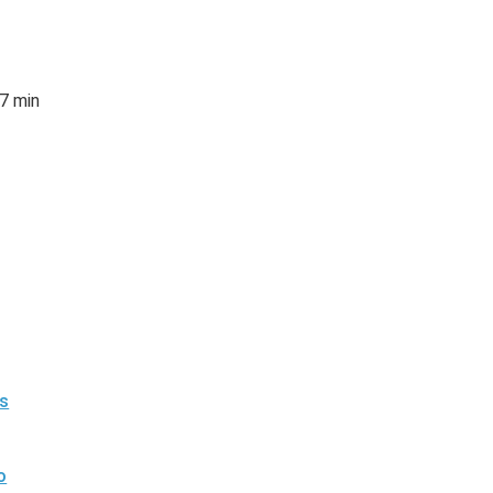
 7 min
as
o