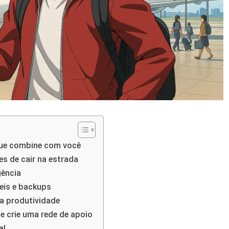
que combine com você
es de cair na estrada
gência
eis e backups
 a produtividade
 crie uma rede de apoio
al