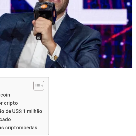
tcoin
r cripto
ão de US$ 1 milhão
rcado
 as criptomoedas