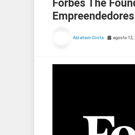
Forbes The Foun
Empreendedores 
Abraham Costa
agosto 12,