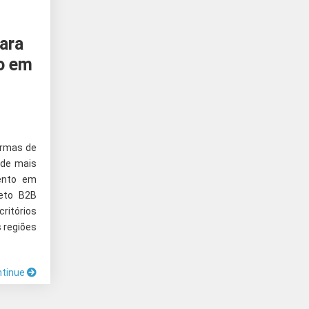
ara
o em
ormas de
 de mais
ento em
jeto B2B
ritórios
s regiões
ntinue