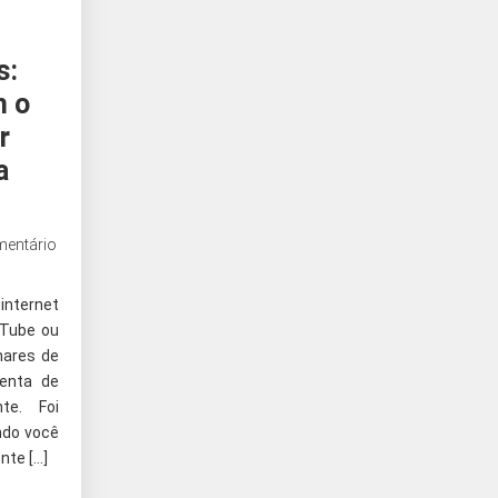
s:
m o
r
a
mentário
internet
uTube ou
hares de
enta de
te. Foi
ndo você
nte […]