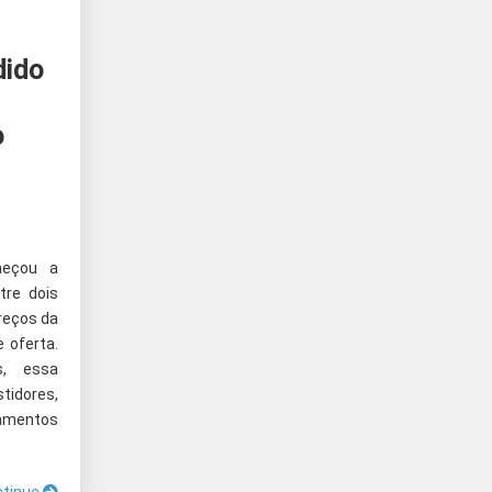
dido
o
meçou a
tre dois
reços da
 oferta.
s, essa
tidores,
amentos