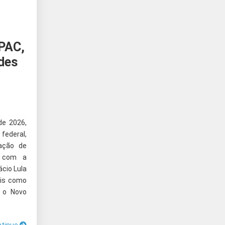
 PAC,
ades
de 2026,
federal,
ação de
, com a
ácio Lula
ais como
e o Novo